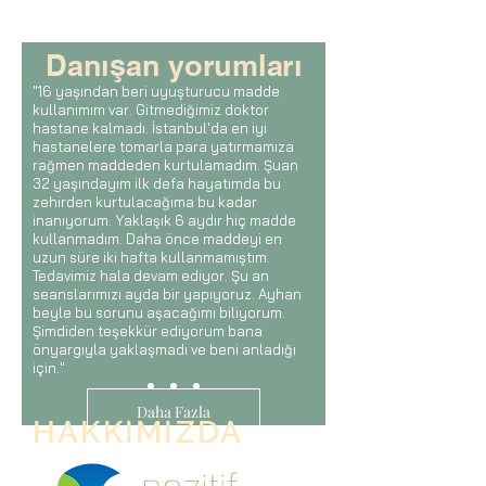
Danışan yorumları
"16 yaşından beri uyuşturucu madde
kullanımım var. Gitmediğimiz doktor
hastane kalmadı. İstanbul'da en iyi
hastanelere tomarla para yatırmamıza
rağmen maddeden kurtulamadım. Şuan
32 yaşındayım ilk defa hayatımda bu
zehirden kurtulacağıma bu kadar
inanıyorum. Yaklaşık 6 aydır hiç madde
kullanmadım. Daha önce maddeyi en
uzun süre iki hafta kullanmamıştım.
Tedavimiz hala devam ediyor. Şu an
seanslarımızı ayda bir yapıyoruz. Ayhan
beyle bu sorunu aşacağımı biliyorum.
Şimdiden teşekkür ediyorum bana
önyargıyla yaklaşmadı ve beni anladığı
için."
Daha Fazla
HAKKIMIZDA