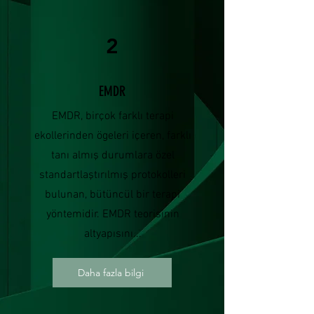
2
EMDR
EMDR, birçok farklı terapi
ekollerinden ögeleri içeren, farklı
tanı almış durumlara özel
standartlaştırılmış protokolleri
bulunan, bütüncül bir terapi
yöntemidir. EMDR teorisinin
altyapısını...
Daha fazla bilgi