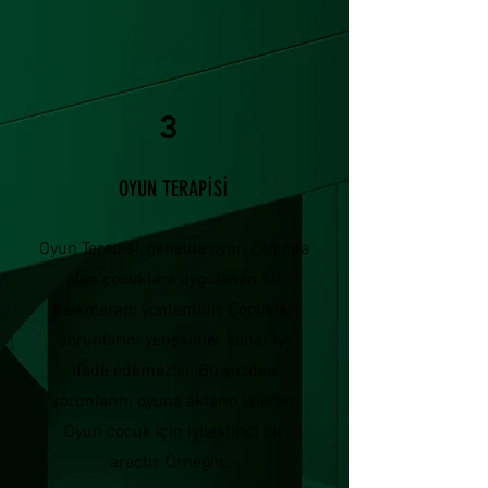
3
OYUN TERAPİSİ
Oyun Terapisi, genelde oyun çağında
olan çocuklara uygulanan bir
psikoterapi yöntemidir. Çocuklar
sorunlarını yetişkinler kadar iyi
ifade edemezler. Bu yüzden
sorunlarını oyuna aktarıp işlerler.
Oyun çocuk için iyileştirici bir
araçtır. Örneğin...