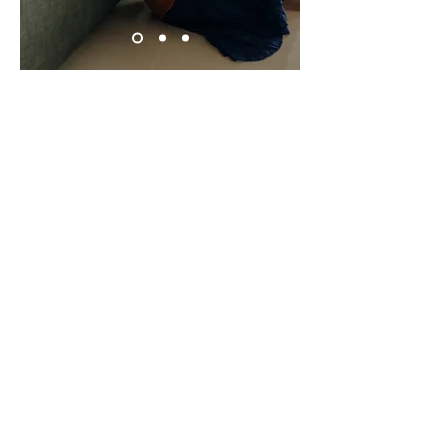
“Kendimizle
yüzleşmek, büyümenin
başlangıcıdır. İnsanlar
gerçek potansiyellerini
ancak kendi
karanlıklarıyla
yüzleşerek
keşfedebilirler.”
– Carl Jung