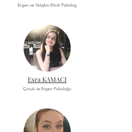
psikolojik müdahaleler alanında 
Ergen ve Yetişkin Klinik Psikolog
uzman ve konusu ile alakalı binlerce 
saat özel eğitimler almış ve binlerce 
terapi seansı deneyimi olan uzman 
psikologlardan oluşmaktadır.
Esra KAMACI
Çocuk ve Ergen Psikoloğu