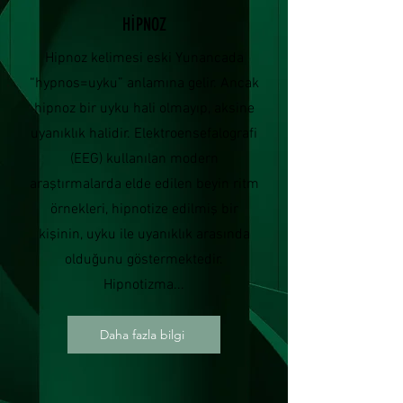
HİPNOZ
Hipnoz kelimesi eski Yunancada
“hypnos=uyku” anlamına gelir. Ancak
hipnoz bir uyku hali olmayıp, aksine
uyanıklık halidir. Elektroensefalografi
(EEG) kullanılan modern
araştırmalarda elde edilen beyin ritm
örnekleri, hipnotize edilmiş bir
kişinin, uyku ile uyanıklık arasında
olduğunu göstermektedir.
Hipnotizma...
Daha fazla bilgi