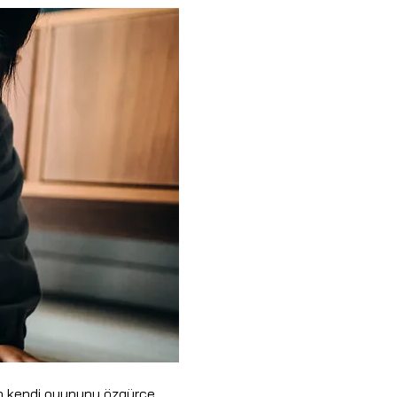
un kendi oyununu özgürce