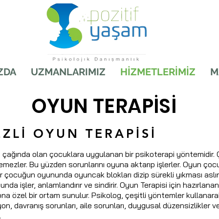
Pozitif Y
ZDA
UZMANLARIMIZ
HİZMETLERİMİZ
M
OYUN TERAPİSİ
ZLİ OYUN TERAPİSİ
 çağında olan çocuklara uygulanan bir psikoterapi yöntemidir. Ç
emezler. Bu yüzden sorunlarını oyuna aktarıp işlerler. Oyun çocuk iç
çocuğun oyununda oyuncak blokları dizip sürekli yıkması aslında 
da işler, anlamlandırır ve sindirir. Oyun Terapisi için hazırlan
ona özel bir ortam sunulur. Psikolog, çeşitli yöntemler kullanara
n, davranış sorunları, aile sorunları, duygusal düzensizlikler ve 
.