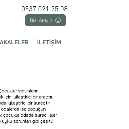
0537 021 25 08
Bizi Arayın
aşam
AKALELER
İLETİŞİM
ocuklar sorunlarını
in iyileştirici bir araçtır.
iyileştirici bir süreçtir.
an odalarda ise çocuğun
k çocukla odada süreci işler.
uyku sorunları gibi çeşitli