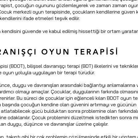
erapist, çocuğun oyununu gözlemleyerek ve zaman zaman oyuna
 Çocuk merkezli oyun terapisinde, çocukların kendilerine güven
endilerini ifade etmeleri teşvik edilir.
kendisini güvende ve kabul edilmiş hissettiği bir ortam yarata
RANIŞÇI OYUN TERAPİSİ
isi (BDOT), bilişsel davranışçı terapi (BDT) ilkelerini ve teknikle
e oyun yoluyla uygulayan bir terapi türüdür.
ünce, duygu ve davranışları arasındaki bağlantıyı anlamaların
yardımcı olmayı amaçlar. Çocuklar,
duygularının farkında olmasın
enirler. Bu süreci de çocuklar için eğlenceli kılan BDOT oyun tera
in başında çocuğun kendine olan güvenini artırmayı ve gücünün 
atlatabilecek gücü bulduktan sonra problemine olan farkındalı
ne odaklanılır. Çocuk problemini düzeltmek istedikten sonra 
n duygu, düşünce ve davranışlar üzerine çalışılır.
, takıntı gibi bir çok problemin çözülmesinde etkili bir yöntem