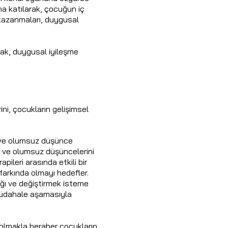
 katılarak, çocuğun iç
 kazanmaları, duygusal
rak, duygusal iyileşme
rini, çocukların gelişimsel
a ve olumsuz düşünce
ı ve olumsuz düşüncelerini
pileri arasında etkili bir
farkında olmayı hedefler.
ğı ve değiştirmek isteme
müdahale aşamasıyla
 olmakla beraber çocukların