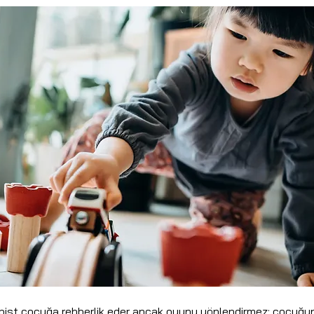
rapist çocuğa rehberlik eder ancak oyunu yönlendirmez; çocuğ