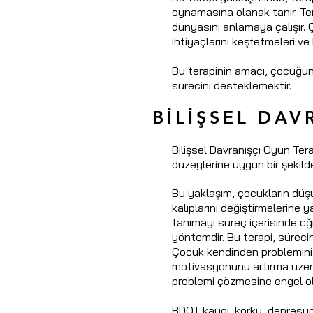
oynamasına olanak tanır. T
dünyasını anlamaya çalışır.
ihtiyaçlarını keşfetmeleri ve k
Bu terapinin amacı, çocuğun 
sürecini desteklemektir.
BİLİŞSEL DAV
Bilişsel Davranışçı Oyun Terap
düzeylerine uygun bir şekild
Bu yaklaşım, çocukların düş
kalıplarını değiştirmelerine 
tanımayı süreç içerisinde öğr
yöntemdir. Bu terapi, sürec
Çocuk kendinden problemini 
motivasyonunu artırma üzeri
problemi çözmesine engel ola
BDOT kaygı, korku, depresyon